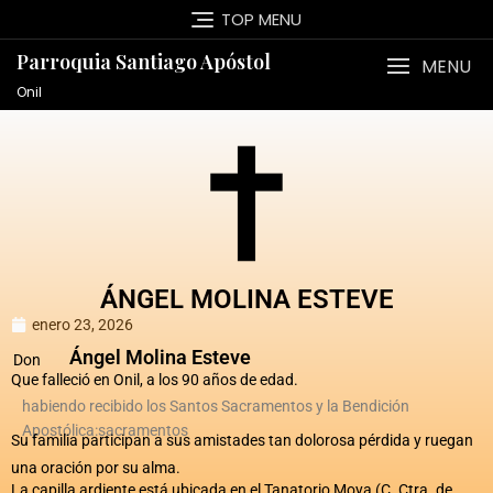
TOP MENU
Parroquia Santiago Apóstol
MENU
Onil
ÁNGEL MOLINA ESTEVE
enero 23, 2026
Ángel Molina Esteve
Don
Que falleció en Onil, a los 90 años de edad.
habiendo recibido los Santos Sacramentos y la Bendición
Apostólica:sacramentos
Su familia participan a sus amistades tan dolorosa pérdida y ruegan
una oración por su alma.
La capilla ardiente está ubicada en el Tanatorio Moya (C. Ctra. de