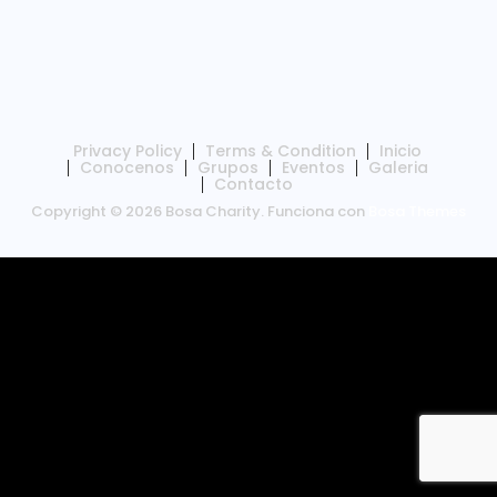
Privacy Policy
Terms & Condition
Inicio
Conocenos
Grupos
Eventos
Galeria
Contacto
Copyright © 2026 Bosa Charity. Funciona con
Bosa Themes