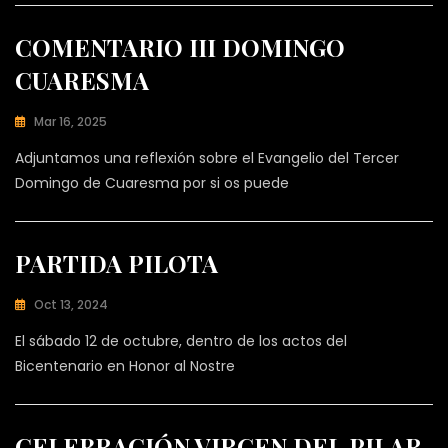
E
Í
A
M
S
COMENTARIO III DOMINGO
A
I
N
N
CUARESMA
U
C
E
A
T
L
Mar 16, 2025
E
B
J
G
Adjuntamos una reflexión sobre el Evangelio del Tercer
A
O
O
S
S
Domingo de Cuaresma por si os puede
R
C
E
Í
A
U
M
Ñ
A
A
S
N
PARTIDA PILOTA
I
U
N
E
C
Oct 13, 2024
L
A
J
B
T
El sábado 12 de octubre, dentro de los actos del
O
A
E
S
Bicentenario en Honor al Nostre
G
S
E
O
C
R
M
U
Í
A
Ñ
A
S
N
CELEBRACIÓN VIRGEN DEL PILAR
A