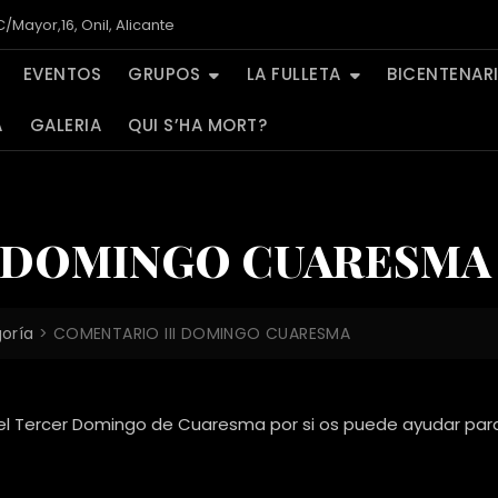
/Mayor,16, Onil, Alicante
EVENTOS
GRUPOS
LA FULLETA
BICENTENAR
A
GALERIA
QUI S’HA MORT?
I DOMINGO CUARESMA
goría
>
COMENTARIO III DOMINGO CUARESMA
del Tercer Domingo de Cuaresma por si os puede ayudar para