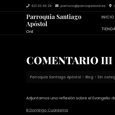
Saltar
621 33 40 29
parroco@parroquiaonil.es
C
al
Parroquia Santiago
contenido
INICIO
Apóstol
TIEND
Onil
COMENTARIO II
Parroquia Santiago Apóstol
>
Blog
>
Sin cate
Adjuntamos una reflexión sobre el Evangelio 
III Domingo Cuaresma