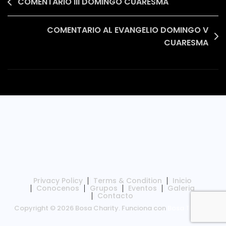
Navegación
COMENTARIO III DOMINGO CUARESMA
de
COMENTARIO AL EVANGELIO DOMINGO V
entradas
CUARESMA
Privacy Policy
Terms & Condition
Inicio
Conocenos
Grupos
Eventos
Galeria
Contacto
Copyright © 2026 Bosa Charity. Funciona con
Bosa Themes