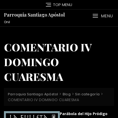
Saltar
TOP MENU
al
contenido
Parroquia Santiago Apóstol
MENU
Onil
COMENTARIO IV
DOMINGO
CUARESMA
>
>
>
Parroquia Santiago Apóstol
Blog
Sin categoría
COMENTARIO IV DOMINGO CUARESMA
Parábola del Hijo Pródigo