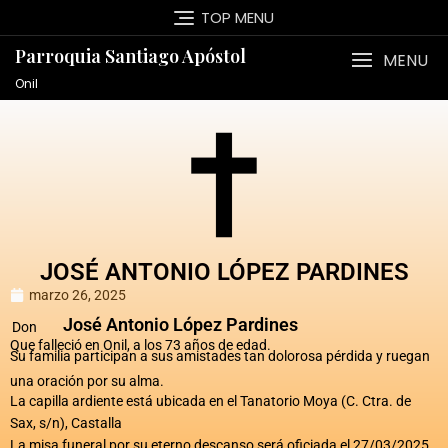
TOP MENU
Parroquia Santiago Apóstol
MENU
Onil
JOSÉ ANTONIO LÓPEZ PARDINES
marzo 26, 2025
José Antonio López Pardines
Don
Que falleció en Onil, a los 73 años de edad.
Su familia participan a sus amistades tan dolorosa pérdida y ruegan
una oración por su alma.
La capilla ardiente está ubicada en el Tanatorio Moya (C. Ctra. de
Sax, s/n), Castalla
La misa funeral por su eterno descanso será oficiada el 27/03/2025