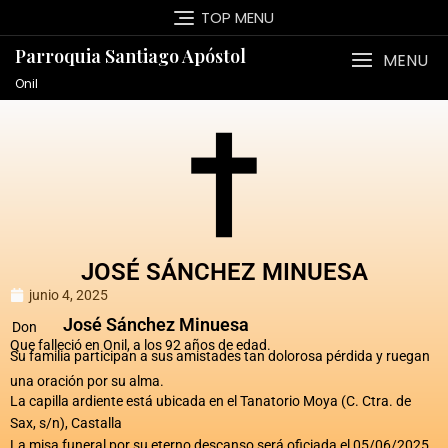
TOP MENU
Parroquia Santiago Apóstol
MENU
Onil
JOSÉ SÁNCHEZ MINUESA
junio 4, 2025
José Sánchez Minuesa
Don
Que falleció en Onil, a los 92 años de edad.
Su familia participan a sus amistades tan dolorosa pérdida y ruegan
una oración por su alma.
La capilla ardiente está ubicada en el Tanatorio Moya (C. Ctra. de
Sax, s/n), Castalla
La misa funeral por su eterno descanso será oficiada el 05/06/2025