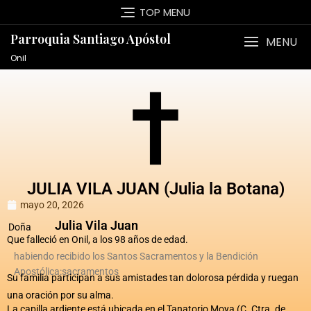
TOP MENU
Parroquia Santiago Apóstol
MENU
Onil
JULIA VILA JUAN (Julia la Botana)
mayo 20, 2026
Julia Vila Juan
Doña
Que falleció en Onil, a los 98 años de edad.
habiendo recibido los Santos Sacramentos y la Bendición
Apostólica:sacramentos
Su familia participan a sus amistades tan dolorosa pérdida y ruegan
una oración por su alma.
La capilla ardiente está ubicada en el Tanatorio Moya (C. Ctra. de