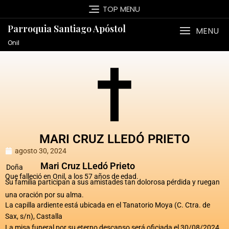
TOP MENU
Parroquia Santiago Apóstol
MENU
Onil
MARI CRUZ LLEDÓ PRIETO
agosto 30, 2024
Mari Cruz LLedó Prieto
Doña
Que falleció en Onil, a los 57 años de edad.
Su familia participan a sus amistades tan dolorosa pérdida y ruegan
una oración por su alma.
La capilla ardiente está ubicada en el Tanatorio Moya (C. Ctra. de
Sax, s/n), Castalla
La misa funeral por su eterno descanso será oficiada el 30/08/2024