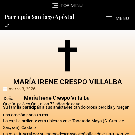
TOP MENU
Parroquia Santiago Apóstol
MENU
Onil
MARÍA IRENE CRESPO VILLALBA
marzo 3, 2026
María Irene Crespo Villalba
Doña
Que falleció en Onil, a los 73 años de edad.
Su familia participan a sus amistades tan dolorosa pérdida y ruegan
una oración por su alma.
La capilla ardiente está ubicada en el Tanatorio Moya (C. Ctra. de
Sax, s/n), Castalla
La misa funeral por su eterno descanso será oficiada el 04/03/2026