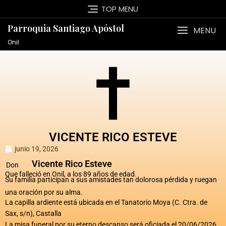
TOP MENU
Parroquia Santiago Apóstol
MENU
Onil
VICENTE RICO ESTEVE
junio 19, 2026
Vicente Rico Esteve
Don
Que falleció en Onil, a los 89 años de edad.
Su familia participan a sus amistades tan dolorosa pérdida y ruegan
una oración por su alma.
La capilla ardiente está ubicada en el Tanatorio Moya (C. Ctra. de
Sax, s/n), Castalla
La misa funeral por su eterno descanso será oficiada el 20/06/2026